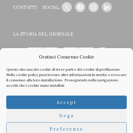
x
facebook
instagram
linkedin
CONTATTI
SOCIAL:
LA STORIA DEL GIORNALE
Gestisci Consenso Cookie
Questo sito usa dei cookie di terze parti e dei cookie di profilazione.
<
>
Nella
cookie policy
puoi trovare altre informazioni in merito e revocare
il consenso alla loro installazione. Proseguendo nella navigazione,
accetti che i cookie siano installati.
Clicca sulle copertine, scopri la storia del giornale e sfoglia
Accept
tutti i nostri vecchi numeri in PDF.
Nega
Preferenze
© 2026 TheArchitecturalPost -
Privacy
-
Informativa Cookies
-