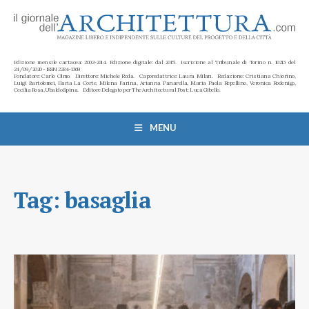
Edizione mensile cartacea: 2002-2014. Edizione digitale: dal 2015. Iscrizione al Tribunale di Torino n. 10213 del
24/09/2020 - ISSN 2284-1369
Fondatore: Carlo Olmo. Direttore: Michele Roda. Caporedattrice: Laura Milan. Redazione: Cristiana Chiorino,
Luigi Bartolomei, Ilaria La Corte, Milena Farina, Arianna Panarella, Maria Paola Repellino, Veronica Rodenigo,
Cecilia Rosa, Ubaldo Spina. Editore Delegato per The Architectural Post: Luca Gibello.
MENU
Tag:
basaglia