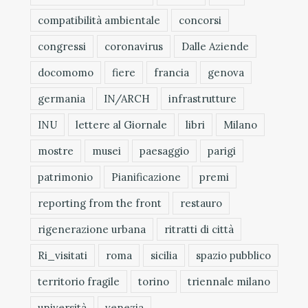
compatibilità ambientale
concorsi
congressi
coronavirus
Dalle Aziende
docomomo
fiere
francia
genova
germania
IN/ARCH
infrastrutture
INU
lettere al Giornale
libri
Milano
mostre
musei
paesaggio
parigi
patrimonio
Pianificazione
premi
reporting from the front
restauro
rigenerazione urbana
ritratti di città
Ri_visitati
roma
sicilia
spazio pubblico
territorio fragile
torino
triennale milano
università
venezia