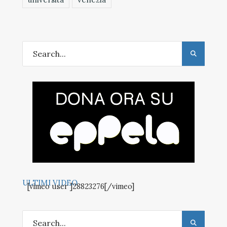
ULTIMI VIDEO
[vimeo user ]28823276[/vimeo]