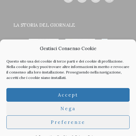
LA STORIA DEL GIORNALE
Gestisci Consenso Cookie
Questo sito usa dei cookie di terze parti e dei cookie di profilazione.
<
>
Nella
cookie policy
puoi trovare altre informazioni in merito e revocare
il consenso alla loro installazione. Proseguendo nella navigazione,
accetti che i cookie siano installati.
Clicca sulle copertine, scopri la storia del giornale e sfoglia
Accept
tutti i nostri vecchi numeri in PDF.
Nega
Preferenze
© 2026 TheArchitecturalPost -
Privacy
-
Informativa Cookies
-
Developed by
Studioata