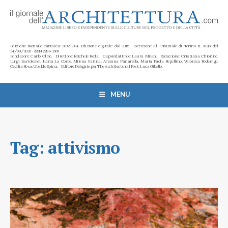
Edizione mensile cartacea: 2002-2014. Edizione digitale: dal 2015. Iscrizione al Tribunale di Torino n. 10213 del
24/09/2020 - ISSN 2284-1369
Fondatore: Carlo Olmo. Direttore: Michele Roda. Caporedattrice: Laura Milan. Redazione: Cristiana Chiorino,
Luigi Bartolomei, Ilaria La Corte, Milena Farina, Arianna Panarella, Maria Paola Repellino, Veronica Rodenigo,
Cecilia Rosa, Ubaldo Spina. Editore Delegato per The Architectural Post: Luca Gibello.
MENU
Tag:
attivismo