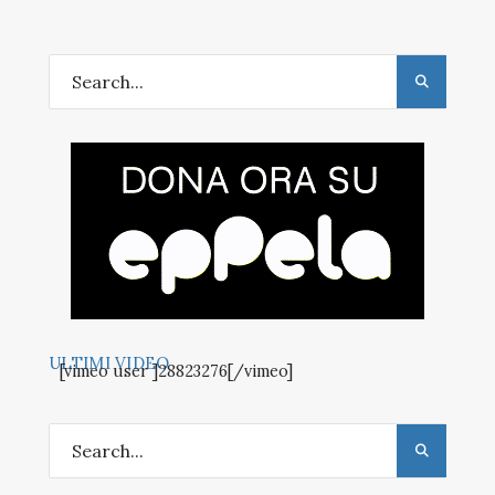
ULTIMI VIDEO
[vimeo user ]28823276[/vimeo]