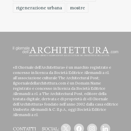
rigenerazione urbana
mostre
«Il Giornale dell’Architettura» è un marchio registrato e
concesso in licenza da Società Editrice Allemandi a r.l.
all’associazione culturale The Architectural Post;
ilgiornaledellarchitettura.com è un Domain Name
registrato e concesso in licenza da Società Editrice
Allemandi a r.l. a The Architectural Post, editore della
testata digitale, derivata e di proprietà di «Il Giornale
dell’Architettura» fondato nell’anno 2002 dalla casa editrice
Umberto Allemandi & C. S.p.A., oggi Società Editrice
Allemandi a r.l.
x
facebook
instagram
linkedin
CONTATTI
SOCIAL: