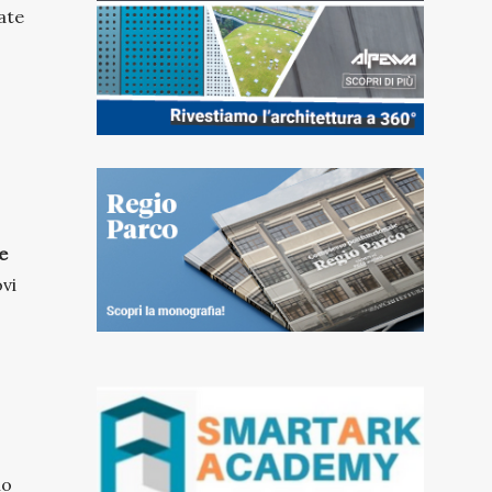
ate
re
vi
io