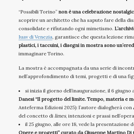
“Possibili Torino”
non è una celebrazione nostalgic
scoprire un architetto che ha saputo fare della d
consolidate e rifiutando ogni mimetismo.
L’archiv
Iuav di Venezia
, garantisce che questa lezione rima
plastici, i taccuini, i disegni in mostra sono un’ere
immaginare Torino.
La mostra è accompagnata da una serie di incontri
nell’approfondimento di temi, progetti e di una fi
si inizia il giorno dell’inaugurazione, il 6 giugn
Danesi “Il progetto del limite. Tempo, materia e
Anteferma Edizioni 2025): l’autore dialogherà con
del concetto di
limes
, intenzioni e prassi nell’oper
il 25 giugno, alle ore 18, vede la presentazione
Opere e progetti” curato da Giuseppe Martino Di 