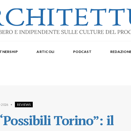
ale: dal 2015. Iscrizione al Tribunale di Torino n. 10213 del 24/09/2020 - ISSN 2284
oredattrice: Laura Milan. Redazione: Cristiana Chiorino, Luigi Bartolomei, Ilaria L
TNERSHIP
ARTICOLI
PODCAST
REDAZION
aldo Spina. Editore Delegato per The Architectural Post: Luca Gibello.
 2026
•
REVIEWS
Possibili Torino”: il