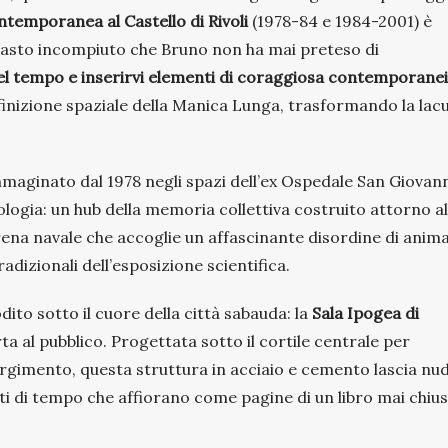
temporanea al Castello di Rivoli
(1978-84 e 1984-2001) è
masto incompiuto che Bruno non ha mai preteso di
nel tempo e inserirvi elementi di coraggiosa contemporane
definizione spaziale della Manica Lunga, trasformando la lac
mmaginato dal 1978 n
egli spazi dell’ex Ospedale San Giovan
logia: un hub della memoria collettiva costruito attorno al
ena navale che accoglie un affascinante disordine di anima
radizionali dell’esposizione scientifica.
ito sotto il cuore della città sabauda: la
Sala Ipogea di
a al pubblico. Progettata sotto il cortile centrale per
orgimento, questa struttura in acciaio e cemento lascia nu
trati di tempo che affiorano come pagine di un libro mai chius