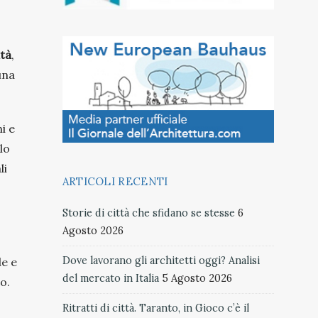
ità
,
una
ni
e
lo
li
ARTICOLI RECENTI
Storie di città che sfidano se stesse
6
Agosto 2026
Dove lavorano gli architetti oggi? Analisi
de e
del mercato in Italia
5 Agosto 2026
o.
Ritratti di città. Taranto, in Gioco c’è il