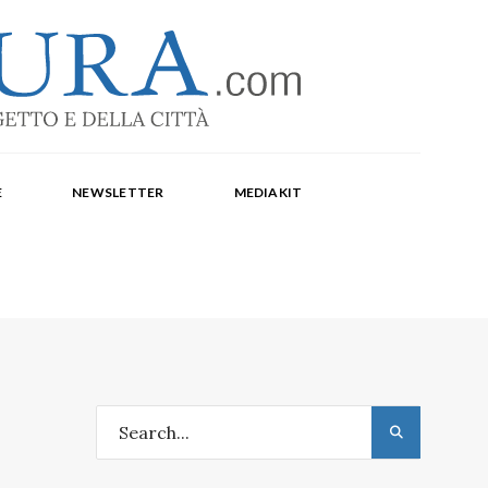
-1369
a Corte, Milena Farina, Arianna Panarella, Maria
E
NEWSLETTER
MEDIAKIT