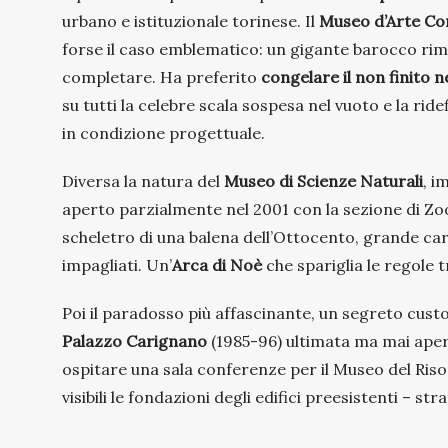
urbano e istituzionale torinese. Il
Museo d’Arte Con
forse il caso emblematico: un gigante barocco ri
completare. Ha preferito
congelare il non finito 
su tutti la celebre scala sospesa nel vuoto e la ri
in condizione progettuale.
Diversa la natura del
Museo di Scienze Naturali
, i
aperto parzialmente nel 2001 con la sezione di Zoo
scheletro di una balena dell’Ottocento, grande car
impagliati. Un’
Arca di Noè
che spariglia le regole t
Poi il paradosso più affascinante, un segreto custod
Palazzo Carignano
(1985-96) ultimata ma mai apert
ospitare una sala conferenze per il Museo del Ris
visibili le fondazioni degli edifici preesistenti – s