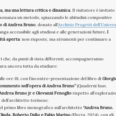
a, ma una lettura critica e dinamica
. Il visitatore è invitato
issonanza un metodo, spiazzando le abitudini compositive
io di Andrea Bruno
, donato all’
Archivio Progetti dell’Univers
nga accessibile agli studiosi e alle generazioni future
. I
dità aperta
: non risposte, ma strumenti per continuare a
 che, da punti di vista differenti, accompagneranno
gura ancora tutta da studiare:
o alle ore 18, con l’incontro-presentazione del libro di
Giorgi
 monumento nell’opera di Andrea Bruno”
(Quaderni Iuav,
Andrea Bruno jr e Giovanni Fenoglio
rispetto all’esplorazi
a dell’architetto torinese;
 del primo libro monografico sull’architetto
“Andrea Bruno.
Giuda, Roberto Dulio e Fabio Marino
(Electa, 2024), con gli