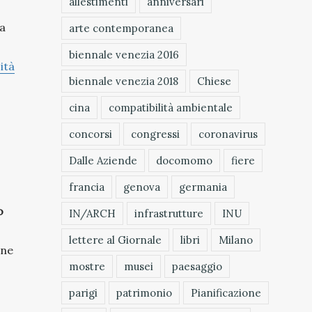
allestimenti
anniversari
 a
arte contemporanea
biennale venezia 2016
ità
biennale venezia 2018
Chiese
cina
compatibilità ambientale
concorsi
congressi
coronavirus
Dalle Aziende
docomomo
fiere
francia
genova
germania
o
IN/ARCH
infrastrutture
INU
lettere al Giornale
libri
Milano
one
mostre
musei
paesaggio
parigi
patrimonio
Pianificazione