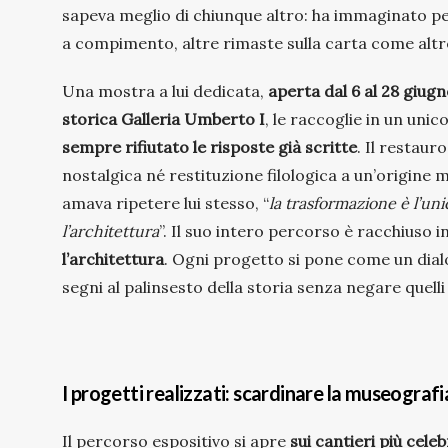
sapeva meglio di chiunque altro: ha immaginato pe
a compimento, altre rimaste sulla carta come altre
Una mostra a lui dedicata,
aperta dal 6 al 28 giug
storica Galleria Umberto I
, le raccoglie in un unic
sempre rifiutato le risposte già scritte
. Il restaur
nostalgica né restituzione filologica a un’origine 
amava ripetere lui stesso, “
la trasformazione è l’un
l’architettura
”
. Il suo intero percorso è racchiuso 
l’architettura
. Ogni progetto si pone come un dia
segni al palinsesto della storia senza negare quell
I progetti realizzati: scardinare la museografi
Il percorso espositivo si apre
sui cantieri più celeb