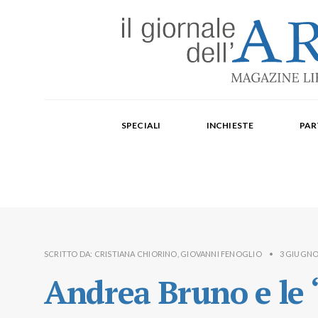
Edizione mensile cartacea: 2002-2014. Edizione digit
Fondatore: Carlo Olmo. Direttore: Michele Roda. Cap
SPECIALI
INCHIESTE
PAR
Paola Repellino, Veronica Rodenigo, Cecilia Rosa, Ub
SCRITTO DA:
CRISTIANA CHIORINO
,
GIOVANNI FENOGLIO
•
3 GIUGNO
Andrea Bruno e le “