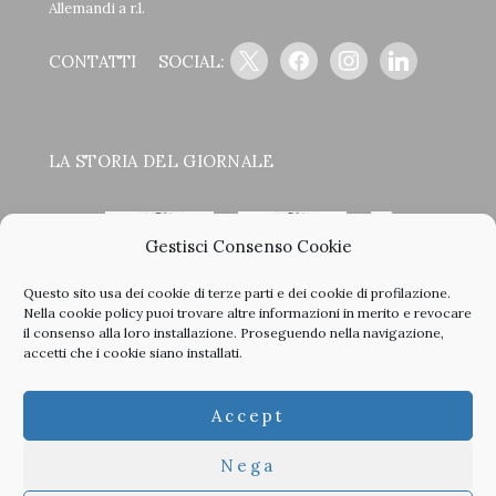
Allemandi a r.l.
x
facebook
instagram
linkedin
CONTATTI
SOCIAL:
LA STORIA DEL GIORNALE
Gestisci Consenso Cookie
Questo sito usa dei cookie di terze parti e dei cookie di profilazione.
<
>
Nella
cookie policy
puoi trovare altre informazioni in merito e revocare
il consenso alla loro installazione. Proseguendo nella navigazione,
accetti che i cookie siano installati.
Clicca sulle copertine, scopri la storia del giornale e sfoglia
Accept
tutti i nostri vecchi numeri in PDF.
Nega