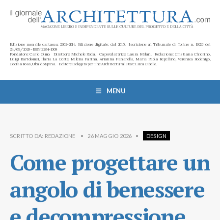
Edizione mensile cartacea: 2002-2014. Edizione digitale: dal 2015. Iscrizione al Tribunale di Torino n. 10213 del
24/09/2020 - ISSN 2284-1369
Fondatore: Carlo Olmo. Direttore: Michele Roda. Caporedattrice: Laura Milan. Redazione: Cristiana Chiorino,
Luigi Bartolomei, Ilaria La Corte, Milena Farina, Arianna Panarella, Maria Paola Repellino, Veronica Rodenigo,
Cecilia Rosa, Ubaldo Spina. Editore Delegato per The Architectural Post: Luca Gibello.
MENU
SCRITTO DA:
REDAZIONE
•
26 MAGGIO 2026
•
DESIGN
Come progettare un
angolo di benessere
e decompressione