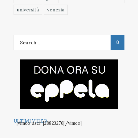
università
venezia
ULTIMI VIDEO
[vimeo user ]28823276[/vimeo]