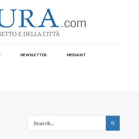
-1369
a Corte, Milena Farina, Arianna Panarella, Maria
E
NEWSLETTER
MEDIAKIT