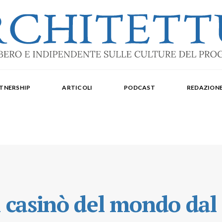
ale: dal 2015. Iscrizione al Tribunale di Torino n. 10213 del 24/09/2020 - ISSN 2284
oredattrice: Laura Milan. Redazione: Cristiana Chiorino, Luigi Bartolomei, Ilaria L
TNERSHIP
ARTICOLI
PODCAST
REDAZION
aldo Spina. Editore Delegato per The Architectural Post: Luca Gibello.
i casinò del mondo dal