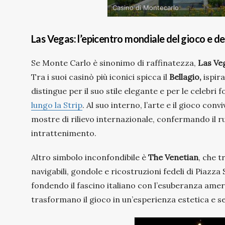
Casino di Montecarlo
Las Vegas: l’epicentro mondiale del gioco e d
Se Monte Carlo è sinonimo di raffinatezza,
Las Veg
Tra i suoi casinò più iconici spicca il
Bellagio,
ispira
distingue per il suo stile elegante e per le celebr
lungo la Strip
. Al suo interno, l’arte e il gioco con
mostre di rilievo internazionale, confermando il r
intrattenimento.
Altro simbolo inconfondibile è
The Venetian
, che t
navigabili, gondole e ricostruzioni fedeli di Piazz
fondendo il fascino italiano con l’esuberanza americ
trasformano il gioco in un’esperienza estetica e se