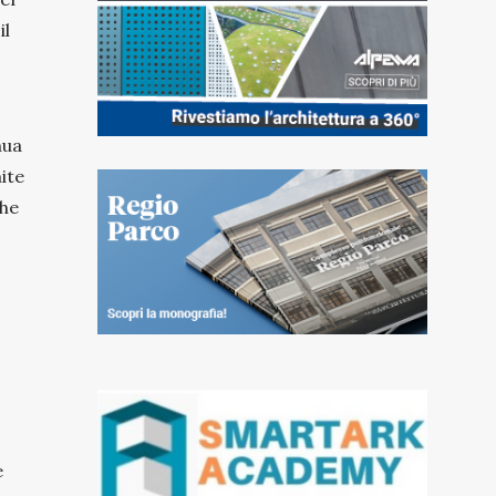
il
nua
ite
che
e