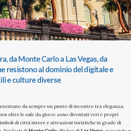
ura, da Monte Carlo a Las Vegas, da
 resistono al dominio del digitale e
li e culture diverse
resentano da sempre un punto di incontro tra eleganza,
ben oltre le sale da gioco: sono diventati veri e propri
boli di città intere e attrazioni turistiche in grado di
. Dai fasti di
Monte Carlo
alle luci di
Las Vegas
, passando 