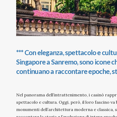
*** Con eleganza, spettacolo e cult
Singapore a Sanremo, sono icone che
continuano a raccontare epoche, sti
Nel panorama dell’intrattenimento, i casinò rapp
spettacolo e cultura. Oggi, però, il loro fascino va 
monumenti dell’architettura moderna e classica, sim
raccontare la storia e l’evoluzione di intere epoche