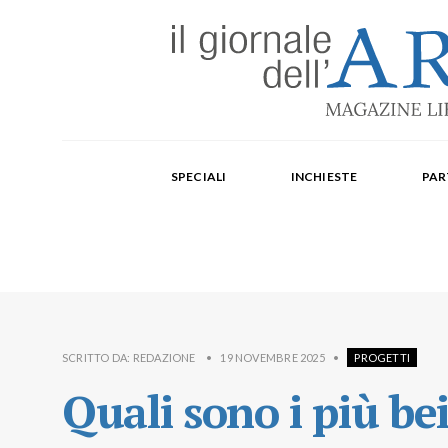
Edizione mensile cartacea: 2002-2014. Edizione digit
Fondatore: Carlo Olmo. Direttore: Michele Roda. Cap
SPECIALI
INCHIESTE
PAR
Paola Repellino, Veronica Rodenigo, Cecilia Rosa, Ub
SCRITTO DA:
REDAZIONE
•
19 NOVEMBRE 2025
•
PROGETTI
Quali sono i più be