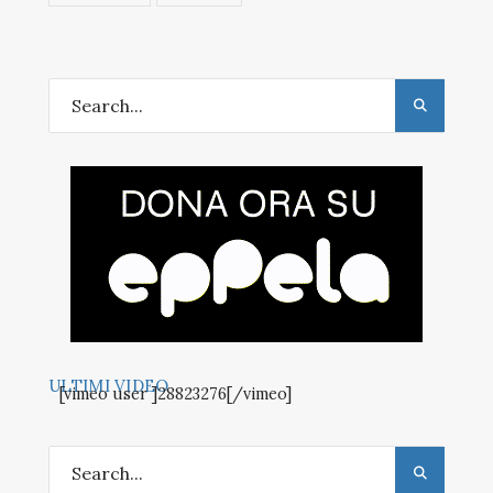
ULTIMI VIDEO
[vimeo user ]28823276[/vimeo]