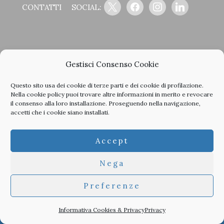
x
facebook
instagram
linkedin
CONTATTI
SOCIAL:
LA STORIA DEL GIORNALE
Gestisci Consenso Cookie
Questo sito usa dei cookie di terze parti e dei cookie di profilazione.
Nella
cookie policy
puoi trovare altre informazioni in merito e revocare
il consenso alla loro installazione. Proseguendo nella navigazione,
accetti che i cookie siano installati.
<
>
Accept
Clicca sulle copertine, scopri la storia del giornale e sfoglia
Nega
tutti i nostri vecchi numeri in PDF.
Preferenze
Informativa Cookies & Privacy
Privacy
© 2026 TheArchitecturalPost -
Privacy
-
Informativa Cookies
-