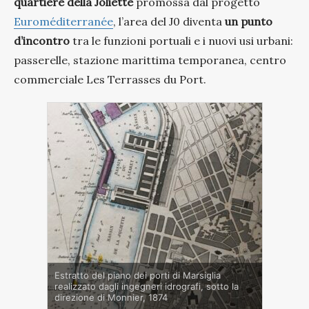
quartiere della Joliette
promossa dal progetto
Euroméditerranée
, l’area del J0 diventa
un punto
d’incontro
tra le funzioni portuali e i nuovi usi urbani:
passerelle, stazione marittima temporanea, centro
commerciale Les Terrasses du Port.
Estratto del piano dei porti di Marsiglia
realizzato dagli ingegneri idrografi, sotto la
direzione di Monnier, 1874