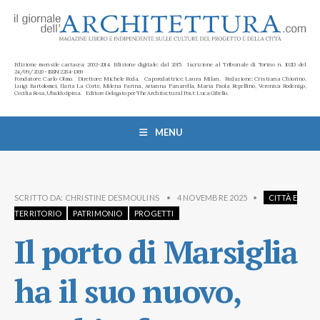
Edizione mensile cartacea: 2002-2014. Edizione digitale: dal 2015. Iscrizione al Tribunale di Torino n. 10213 del
24/09/2020 - ISSN 2284-1369
Fondatore: Carlo Olmo. Direttore: Michele Roda. Caporedattrice: Laura Milan. Redazione: Cristiana Chiorino,
Luigi Bartolomei, Ilaria La Corte, Milena Farina, Arianna Panarella, Maria Paola Repellino, Veronica Rodenigo,
Cecilia Rosa, Ubaldo Spina. Editore Delegato per The Architectural Post: Luca Gibello.
MENU
SCRITTO DA:
CHRISTINE DESMOULINS
•
4 NOVEMBRE 2025
•
CITTÀ E
TERRITORIO
PATRIMONIO
PROGETTI
Il porto di Marsiglia
ha il suo nuovo,