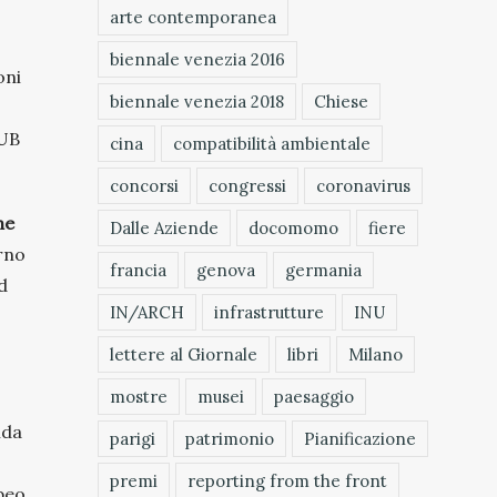
arte contemporanea
biennale venezia 2016
oni
biennale venezia 2018
Chiese
AUB
cina
compatibilità ambientale
concorsi
congressi
coronavirus
he
Dalle Aziende
docomomo
fiere
erno
francia
genova
germania
d
IN/ARCH
infrastrutture
INU
lettere al Giornale
libri
Milano
mostre
musei
paesaggio
ida
parigi
patrimonio
Pianificazione
premi
reporting from the front
peo,