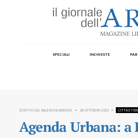
Edizione mensile cartacea: 2002-2014. Edizione digit
Fondatore: Carlo Olmo. Direttore: Michele Roda. Cap
SPECIALI
INCHIESTE
PAR
Paola Repellino, Veronica Rodenigo, Cecilia Rosa, Ub
SCRITTO DA:
VALERIO BARBERIS
•
28 OTTOBRE 2025
•
CITTÀ E TE
Agenda Urbana: a B