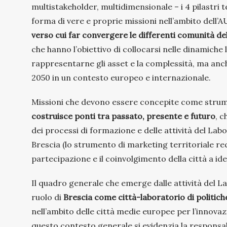
multistakeholder, multidimensionale – i 4 pilastri t
forma di vere e proprie missioni nell’ambito dell’AU
verso cui far convergere le differenti comunità del
che hanno l’obiettivo di collocarsi nelle dinamiche lo
rappresentarne gli asset e la complessità, ma anche
2050 in un contesto europeo e internazionale.
Missioni che devono essere concepite come strume
costruisce ponti tra passato, presente e futuro
, c
dei processi di formazione e delle attività del Lab
Brescia (lo strumento di marketing territoriale re
partecipazione e il coinvolgimento della città a ide
Il quadro generale che emerge dalle attività del La
ruolo di
Brescia come città-laboratorio di politich
nell’ambito delle città medie europee per l’innovaz
questo contesto generale si evidenzia la responsabil