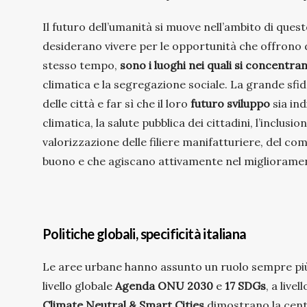
Il futuro dell’umanità si muove nell’ambito di quest
desiderano vivere per le opportunità che offrono d
stesso tempo,
sono i luoghi nei quali si concentra
climatica e la segregazione sociale. La grande sfida
delle città e far sì che il loro
futuro sviluppo
sia ind
climatica, la salute pubblica dei cittadini, l’inclusi
valorizzazione delle filiere manifatturiere, del comm
buono e che agiscano attivamente nel migliorament
Politiche globali, specificità italiana
Le aree urbane hanno assunto un ruolo sempre più r
livello globale
Agenda ONU 2030
e
17 SDGs
, a liv
Climate Neutral & Smart Cities
dimostrano la centra