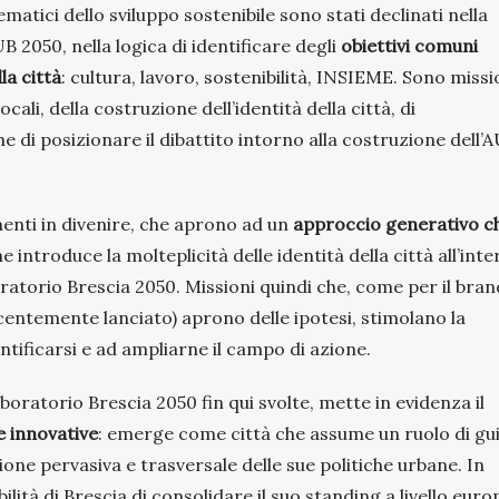
ematici dello sviluppo sostenibile sono stati declinati nella
B 2050, nella logica di identificare degli
obiettivi comuni
la città
: cultura, lavoro, sostenibilità, INSIEME. Sono missi
cali, della costruzione dell’identità della città, di
 di posizionare il dibattito intorno alla costruzione dell’
nti in divenire, che aprono ad un
approccio generativo c
he introduce la molteplicità delle identità della città all’int
oratorio Brescia 2050. Missioni quindi che, come per il bran
centemente lanciato) aprono delle ipotesi, stimolano la
ntificarsi e ad ampliarne il campo di azione.
boratorio Brescia 2050 fin qui svolte, mette in evidenza il
e innovative
: emerge come città che assume un ruolo di gu
ione pervasiva e trasversale delle sue politiche urbane. In
ità di Brescia di consolidare il suo standing a livello euro