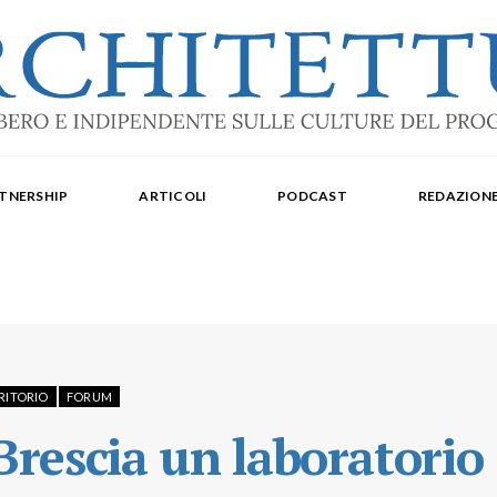
ale: dal 2015. Iscrizione al Tribunale di Torino n. 10213 del 24/09/2020 - ISSN 2284
oredattrice: Laura Milan. Redazione: Cristiana Chiorino, Luigi Bartolomei, Ilaria L
TNERSHIP
ARTICOLI
PODCAST
REDAZION
aldo Spina. Editore Delegato per The Architectural Post: Luca Gibello.
RRITORIO
FORUM
rescia un laboratorio