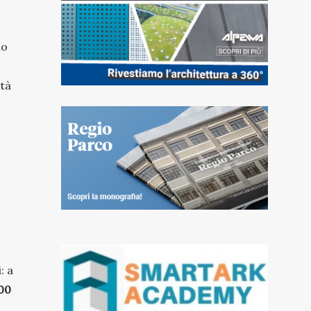
lo
ità
: a
00