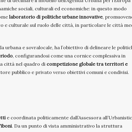
ione di declinare il modello dell’Agenda Urbana per l’Europa 
inamiche sociali, culturali ed economiche: in questo modo
 come
laboratorio di politiche urbane innovative
, promuoven
co e culturale sul ruolo delle città, in particolare le città me
a urbana e sovralocale, ha l’obiettivo di delineare le politi
eriodo
, configurandosi come una cornice complessiva in
a città nel quadro di
competizione globale tra territori e
tore pubblico e privato verso obiettivi comuni e condivisi.
tti
e coordinata politicamente dall’Assessora all’Urbanisti
Tiboni
. Da un punto di vista amministrativo la struttura