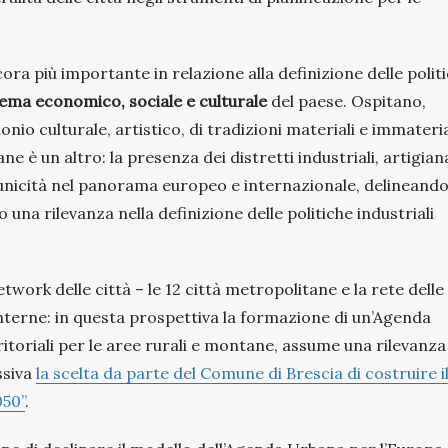
cora più importante in relazione alla definizione delle polit
tema economico, sociale e culturale
del paese. Ospitano,
onio culturale, artistico, di tradizioni materiali e immateria
ane è un altro: la presenza dei distretti industriali, artigiana
unicità nel panorama europeo e internazionale, delineand
una rilevanza nella definizione delle politiche industriali
work delle città – le 12 città metropolitane e la rete delle
 interne: in questa prospettiva la formazione di un’Agenda
rritoriali per le aree rurali e montane, assume una rilevanza
ssiva
la scelta da parte del Comune di Brescia di costruire i
50”
.