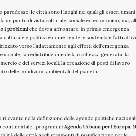
o paradosso: le città sono i luoghi nei quali gli esseri umani
a un punto di vista culturale, sociale ed economico, ma, al
no i problemi
che dovrà affrontare, in primis emergenza
 culturale e politica è come rendere sostenibile l’attrattiv
irizzato verso l’adattamento agli effetti dell’emergenza
one sociale, la redistribuzione della ricchezza generata, la
ercio e dei servizi locali, la creazione di posti di lavoro
o delle condizioni ambientali del pianeta.
ilevante nella definizione delle agende politiche nazionali
ello continentale i programmi
Agenda Urbana per l’Europa
,
1
lità delle città negli strumenti di pianificazione per le