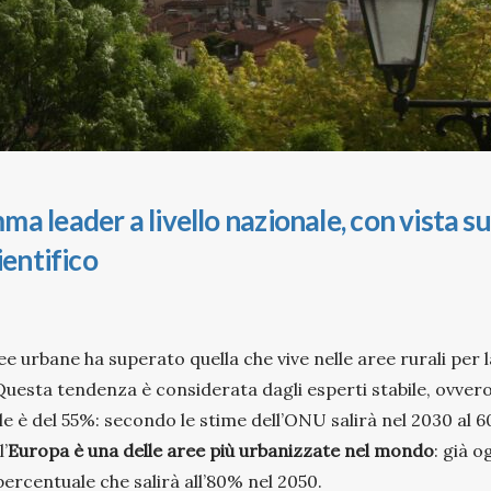
a leader a livello nazionale, con vista su
ientifico
e urbane ha superato quella che vive nelle aree rurali per l
Questa tendenza è considerata dagli esperti stabile, ovver
le è del 55%: secondo le stime dell’ONU salirà nel 2030 al 
’
Europa è una delle aree più urbanizzate nel mondo
: già o
percentuale che salirà all’80% nel 2050.