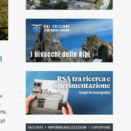
l
a
o
60%,
ggi