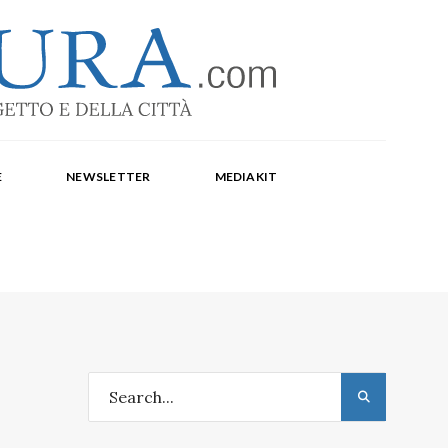
-1369
a Corte, Milena Farina, Arianna Panarella, Maria
E
NEWSLETTER
MEDIAKIT