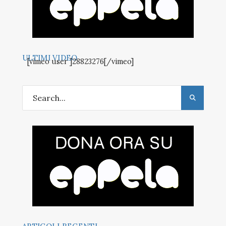
ULTIMI VIDEO
[vimeo user ]28823276[/vimeo]