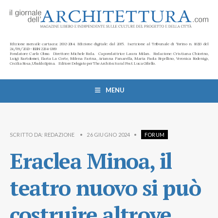
Edizione mensile cartacea: 2002-2014. Edizione digitale: dal 2015. Iscrizione al Tribunale di Torino n. 10213 del
24/09/2020 - ISSN 2284-1369
Fondatore: Carlo Olmo. Direttore: Michele Roda. Caporedattrice: Laura Milan. Redazione: Cristiana Chiorino,
Luigi Bartolomei, Ilaria La Corte, Milena Farina, Arianna Panarella, Maria Paola Repellino, Veronica Rodenigo,
Cecilia Rosa, Ubaldo Spina. Editore Delegato per The Architectural Post: Luca Gibello.
MENU
SCRITTO DA:
REDAZIONE
•
26 GIUGNO 2024
•
FORUM
Eraclea Minoa, il
teatro nuovo si può
costruire altrove