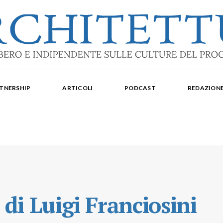
ale: dal 2015. Iscrizione al Tribunale di Torino n. 10213 del 24/09/2020 - ISSN 2284
oredattrice: Laura Milan. Redazione: Cristiana Chiorino, Luigi Bartolomei, Ilaria L
TNERSHIP
ARTICOLI
PODCAST
REDAZION
aldo Spina. Editore Delegato per The Architectural Post: Luca Gibello.
 di Luigi Franciosini