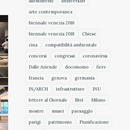
allestimenti
anniversari
arte contemporanea
biennale venezia 2016
biennale venezia 2018
Chiese
cina
compatibilità ambientale
concorsi
congressi
coronavirus
Dalle Aziende
docomomo
fiere
francia
genova
germania
IN/ARCH
infrastrutture
INU
lettere al Giornale
libri
Milano
mostre
musei
paesaggio
parigi
patrimonio
Pianificazione