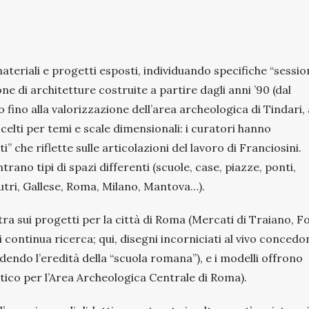
teriali e progetti esposti, individuando specifiche “session
ione di architetture costruite a partire dagli anni ’90 (dal
 fino alla valorizzazione dell’area archeologica di Tindari, 
celti per temi e scale dimensionali: i curatori hanno
che riflette sulle articolazioni del lavoro di Franciosini.
ntrano tipi di spazi differenti (scuole, case, piazze, ponti,
 Sutri, Gallese, Roma, Milano, Mantova…).
tra sui progetti per la città di Roma (Mercati di Traiano, Fo
di continua ricerca; qui, disegni incorniciati al vivo conced
dendo l’eredità della “scuola romana”), e i modelli offrono
astico per l’Area Archeologica Centrale di Roma).