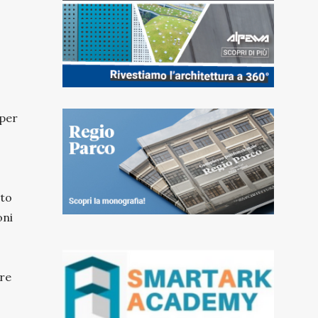
 per
tto
oni
tre