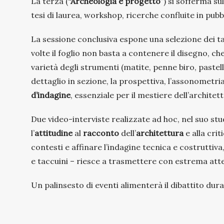
La terza (
“Archeologia e progetto”
) si sofferma su
tesi di laurea, workshop, ricerche confluite in pubb
La sessione conclusiva espone una selezione dei tac
volte il foglio non basta a contenere il disegno, ch
varietà degli strumenti (matite, penne biro, pastell
dettaglio in sezione, la prospettiva, l’assonometri
d’indagine
, essenziale per il mestiere dell’architett
Due video-interviste realizzate ad hoc, nel suo st
l’
attitudine
al
racconto
dell’
architettura
e alla cri
contesti e affinare l’indagine tecnica e costruttiva
e taccuini – riesce a trasmettere con estrema att
Un palinsesto di eventi alimenterà il dibattito dur