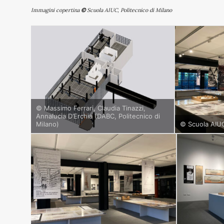
Immagini copertina
©
Scuola AIUC, Politecnico di Milano
© Massimo Ferrari, Claudia Tinazzi,
Annalucia D’Erchia (DABC, Politecnico di
Milano)
© Scuola AIUC