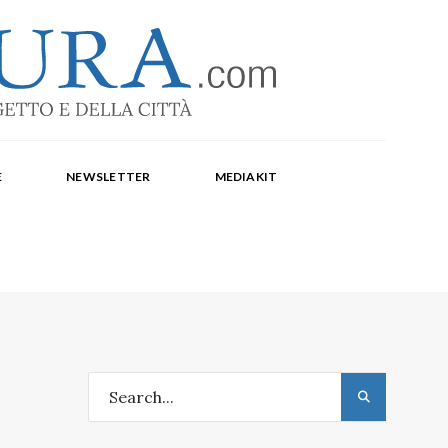
-1369
a Corte, Milena Farina, Arianna Panarella, Maria
E
NEWSLETTER
MEDIAKIT