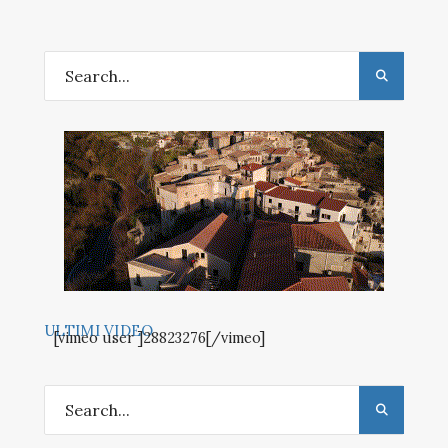
ULTIMI VIDEO
[vimeo user ]28823276[/vimeo]