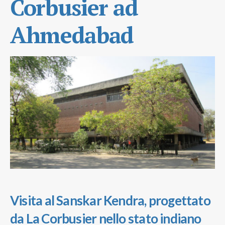
Corbusier ad
Ahmedabad
Visita al
Sanskar Kendra, progettato
da La Corbusier nello stato indiano