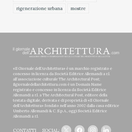
rigenerazione urbana
mostre
«Il Giornale dell’Architettura» è un marchio registrato e
concesso in licenza da Società Editrice Allemandi a r.l.
all’associazione culturale The Architectural Post;
ilgiornaledellarchitettura.com è un Domain Name
registrato e concesso in licenza da Società Editrice
Allemandi a r.l. a The Architectural Post, editore della
testata digitale, derivata e di proprietà di «Il Giornale
dell’Architettura» fondato nell’anno 2002 dalla casa editrice
Umberto Allemandi & C. S.p.A., oggi Società Editrice
Allemandi a r.l.
x
facebook
instagram
linkedin
CONTATTI
SOCIAL: