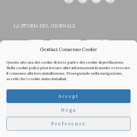
LA STORIA DEL GIORNALE
Gestisci Consenso Cookie
Questo sito usa dei cookie di terze parti e dei cookie di profilazione.
<
>
Nella
cookie policy
puoi trovare altre informazioni in merito e revocare
il consenso alla loro installazione. Proseguendo nella navigazione,
accetti che i cookie siano installati.
Clicca sulle copertine, scopri la storia del giornale e sfoglia
Accept
tutti i nostri vecchi numeri in PDF.
Nega
Preferenze
© 2026 TheArchitecturalPost -
Privacy
-
Informativa Cookies
-
Developed by
Studioata