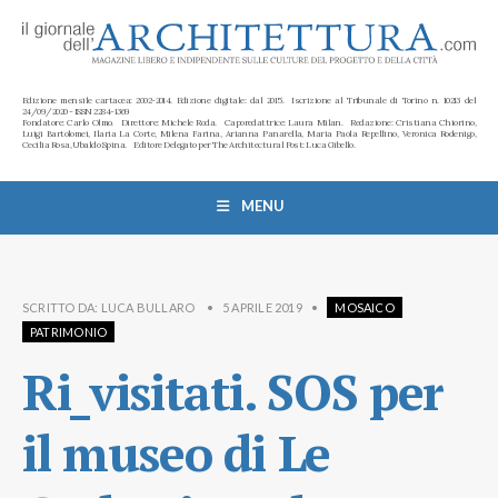
Edizione mensile cartacea: 2002-2014. Edizione digitale: dal 2015. Iscrizione al Tribunale di Torino n. 10213 del
24/09/2020 - ISSN 2284-1369
Fondatore: Carlo Olmo. Direttore: Michele Roda. Caporedattrice: Laura Milan. Redazione: Cristiana Chiorino,
Luigi Bartolomei, Ilaria La Corte, Milena Farina, Arianna Panarella, Maria Paola Repellino, Veronica Rodenigo,
Cecilia Rosa, Ubaldo Spina. Editore Delegato per The Architectural Post: Luca Gibello.
MENU
SCRITTO DA:
LUCA BULLARO
•
5 APRILE 2019
•
MOSAICO
PATRIMONIO
Ri_visitati. SOS per
il museo di Le