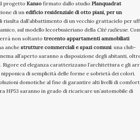
 il progetto
Kanso
firmato dallo studio
Planquadrat
azione di un
edificio residenziale di otto piani, per un
i risulta dall’abbattimento di un vecchio grattacielo per uffi
namico, sul modello lecorbusieriano della
Cité radieuse
. Co
nterrà non soltanto
trecento appartamenti ammobiliati
 ma anche
strutture commerciali e spazi comuni
: una club-
inema all’aperto saranno a disposizione degli abitanti, oltr
. Rigore ed eleganza caratterizzano l’architettura e gli arr
 nipponica di semplicità delle forme e sobrietà dei colori.
oni domotiche al fine di garantire alti livelli di comfort
ra HP53 saranno in grado di ricaricare un’automobile di