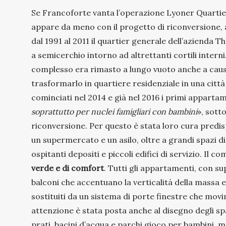
Se Francoforte vanta l’operazione Lyoner Quartier 
appare da meno con il progetto di riconversione, al
dal 1991 al 2011 il quartier generale dell’azienda T
a semicerchio intorno ad altrettanti cortili interni
complesso era rimasto a lungo vuoto anche a causa 
trasformarlo in quartiere residenziale in una città
cominciati nel 2014 e già nel 2016 i primi appartame
soprattutto per nuclei famigliari con bambini
», sott
riconversione. Per questo è stata loro cura predi
un supermercato e un asilo, oltre a grandi spazi di 
ospitanti depositi e piccoli edifici di servizio. Il 
verde e di comfort
. Tutti gli appartamenti, con sup
balconi che accentuano la verticalità della massa edi
sostituiti da un sistema di porte finestre che mo
attenzione è stata posta anche al disegno degli s
prati, bacini d’acqua e parchi gioco per bambini, m