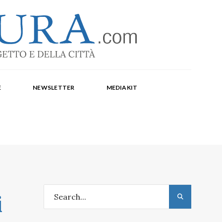
-1369
a Corte, Milena Farina, Arianna Panarella, Maria
E
NEWSLETTER
MEDIAKIT
i