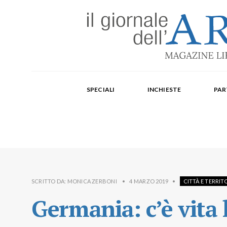
Edizione mensile cartacea: 2002-2014. Edizione digit
Fondatore: Carlo Olmo. Direttore: Michele Roda. Cap
SPECIALI
INCHIESTE
PAR
Paola Repellino, Veronica Rodenigo, Cecilia Rosa, Ub
SCRITTO DA:
MONICA ZERBONI
•
4 MARZO 2019
•
CITTÀ E TERRIT
Germania: c’è vita