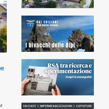
ue
ad