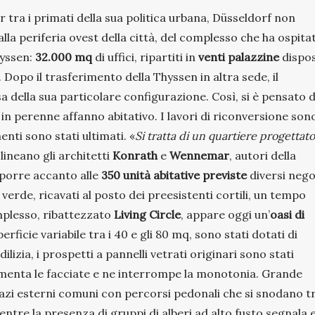
tra i primati della sua politica urbana, Düsseldorf non
la periferia ovest della città, del complesso che ha ospita
hyssen:
32.000 mq
di uffici, ripartiti in
venti palazzine
dispo
. Dopo il trasferimento della Thyssen in altra sede, il
della sua particolare configurazione. Così, si è pensato d
 in perenne affanno abitativo. I lavori di riconversione son
nti sono stati ultimati. «
Si tratta di un quartiere progettato
olineano gli architetti
Konrath
e
Wennemar
, autori della
sporre accanto alle
350 unità abitative previste
diversi nego
verde, ricavati al posto dei preesistenti cortili, un tempo
complesso, ribattezzato
Living Circle
, appare oggi un’
oasi di
erficie variabile tra i 40 e gli 80 mq, sono stati dotati di
lizia, i prospetti a pannelli vetrati originari sono stati
vimenta le facciate e ne interrompe la monotonia. Grande
pazi esterni comuni con percorsi pedonali che si snodano t
entre la presenza di gruppi di alberi ad alto fusto segnala 