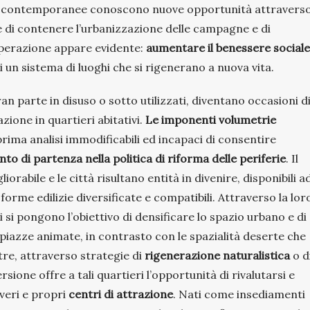
oli contemporanee conoscono nuove opportunità attraverso
e di contenere l’urbanizzazione delle campagne e di
 operazione appare evidente:
aumentare il benessere sociale
i un sistema di luoghi che si rigenerano a nuova vita.
ran parte in disuso o sotto utilizzati, diventano occasioni d
ione in quartieri abitativi.
Le imponenti volumetrie
prima analisi immodificabili ed incapaci di consentire
o di partenza nella politica di riforma delle periferie
. Il
rabile e le città risultano entità in divenire, disponibili a
orme edilizie diversificate e compatibili. Attraverso la lor
i si pongono l’obiettivo di densificare lo spazio urbano e di
 piazze animate, in contrasto con le spazialità deserte che
ltre, attraverso strategie di
rigenerazione naturalistica
o d
sione offre a tali quartieri l’opportunità di rivalutarsi e
 veri e propri
centri di attrazione
. Nati come insediamenti