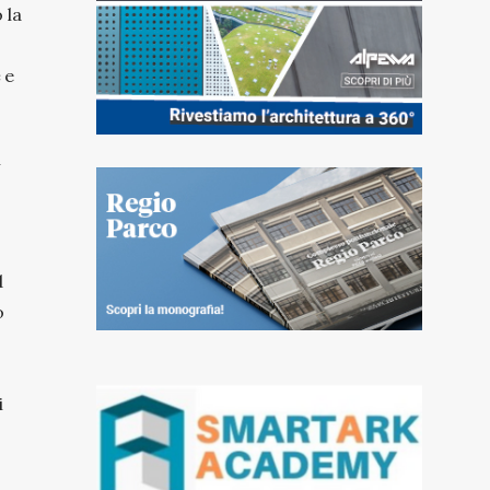
 la
e
i
d
o
i