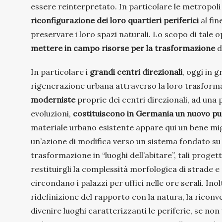
essere reinterpretato. In particolare le metrop
riconfigurazione dei loro quartieri periferici
al fin
preservare i loro spazi naturali. Lo scopo di tale
mettere in campo risorse per la trasformazione
d
In particolare i
grandi centri direzionali
, oggi in g
rigenerazione urbana attraverso la loro trasformaz
moderniste
proprie dei centri direzionali, ad una 
evoluzioni,
costituiscono in Germania un nuovo punt
materiale urbano esistente appare qui un bene miglio
un’azione di modifica verso un sistema fondato su f
trasformazione in “luoghi dell’abitare”, tali progett
restituirgli la complessità morfologica di strade e
circondano i palazzi per uffici nelle ore serali. Ino
ridefinizione del rapporto con la natura, la riconver
divenire luoghi caratterizzanti le periferie, se non