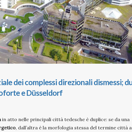
iale dei complessi direzionali dismessi; d
ncoforte e Düsseldorf
a
in atto nelle principali città tedesche è duplice: se da una
rgetico
, dall’altra è la morfologia stessa del termine città 