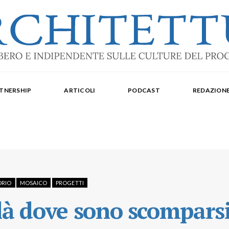
ale: dal 2015. Iscrizione al Tribunale di Torino n. 10213 del 24/09/2020 - ISSN 2284
oredattrice: Laura Milan. Redazione: Cristiana Chiorino, Luigi Bartolomei, Ilaria L
TNERSHIP
ARTICOLI
PODCAST
REDAZION
aldo Spina. Editore Delegato per The Architectural Post: Luca Gibello.
ORIO
MOSAICO
PROGETTI
 là dove sono scompars