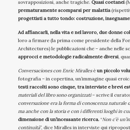
sovrapposizioni, anche tragiche.
Quasi coetanei
(M
prematuramente scomparsi per malattia
(rispett
progettisti a tutto tondo: costruzione, insegname
Ad affiancarli, nella vita e nel lavoro, due donne co
loro a firmare (la prima come presidente della Fo
Architectures) le pubblicazioni che – anche nelle 
approcci e metodologie radicalmente diversi
, qua
Conversaciones con Enric Miralles
è
un piccolo vol
fotografia – in copertina, un’immagine quasi eroica 
testi raccolti sono cinque, tra interviste e brevi es
materiali del libro sono organizzati
– scrive il curat
conversazione era la forma di conoscenza naturale di 
ma anche con la storia e con i differenti luoghi in cui
dimensione di un’incessante ricerca.
“
Non c’è un’in
continuità
”, dice Miralles in interviste qui ripropo