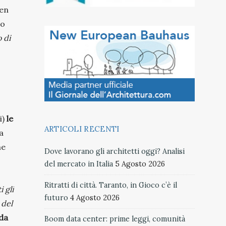
ben
no
 di
i)
le
ARTICOLI RECENTI
a
ne
Dove lavorano gli architetti oggi? Analisi
del mercato in Italia
5 Agosto 2026
Ritratti di città. Taranto, in Gioco c’è il
 gli
futuro
4 Agosto 2026
 del
 da
Boom data center: prime leggi, comunità