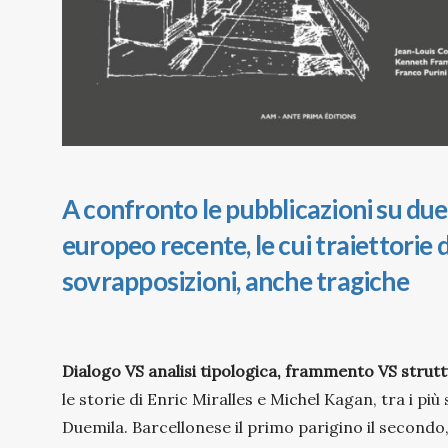
A confronto le pubblicazioni su due
europeo recente, le cui traiettorie
sovrapposizioni, anche tragiche
Dialogo VS analisi tipologica, frammento VS strutt
le storie di Enric Miralles e Michel Kagan, tra i più
Duemila. Barcellonese il primo parigino il secondo,