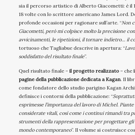
sia il percorso artistico di Alberto Giacometti: è i
18 volte con lo scrittore americano James Lord. D
profonde occasioni per ragionare sull’arte. “
Non c
Giacometti, però mi colpisce molto la precisione con la
avvicinamenti, le ripetizioni, il tornare indietro… il c
tortuoso che Tagliabue descrive in apertura: “
Lavo
soddisfatto del risultato finale
”.
Quel risultato finale –
il progetto realizzato
– che
pagine della pubblicazione dedicata a Kagan
. Il l
come fondatore dello studio parigino Kagan Archit
definisce i contorni della pubblicazione: “
Soprattutt
esprimesse l’importanza del lavoro di Michel. Piant
considerate vitali, così come i continui rimandi tra pro
strumenti della rappresentazione per progettare gli s
mondo contemporaneo
”. Il volume si costruisce c