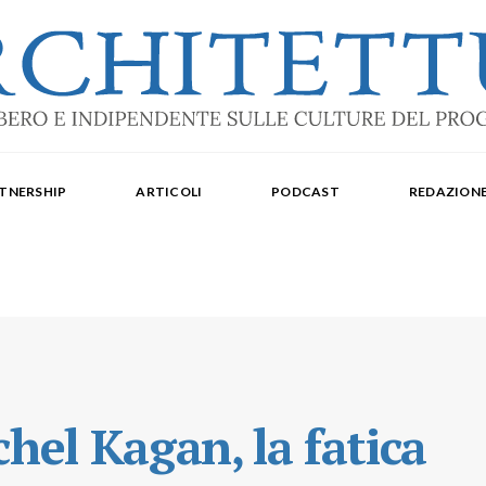
ale: dal 2015. Iscrizione al Tribunale di Torino n. 10213 del 24/09/2020 - ISSN 2284
oredattrice: Laura Milan. Redazione: Cristiana Chiorino, Luigi Bartolomei, Ilaria L
TNERSHIP
ARTICOLI
PODCAST
REDAZION
aldo Spina. Editore Delegato per The Architectural Post: Luca Gibello.
chel Kagan, la fatica