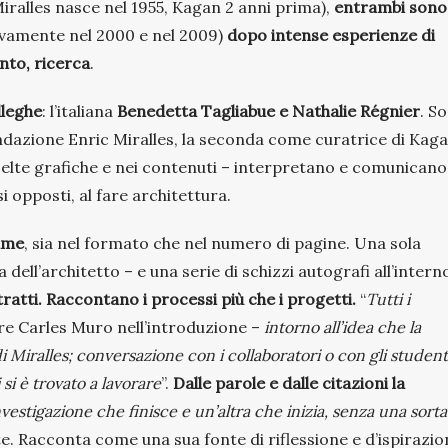
iralles nasce nel 1955, Kagan 2 anni prima),
entrambi sono
ivamente nel 2000 e nel 2009)
dopo intense esperienze di
nto, ricerca
.
lleghe
: l’italiana
Benedetta Tagliabue e Nathalie Régnier
. S
ndazione Enric Miralles, la seconda come curatrice di Kag
scelte grafiche e nei contenuti – interpretano e comunicano
si opposti, al fare architettura.
ume
, sia nel formato che nel numero di pagine. Una sola
dell’architetto – e una serie di schizzi autografi all’intern
tratti. Raccontano i processi più che i progetti.
“
Tutti i
ore Carles Muro nell’introduzione –
intorno all’idea che la
Miralles; conversazione con i collaboratori o con gli student
 si è trovato a lavorare
”.
Dalle parole e dalle citazioni la
vestigazione che finisce e un’altra che inizia, senza una sorta
ste. Racconta come una sua fonte di riflessione e d’ispirazi