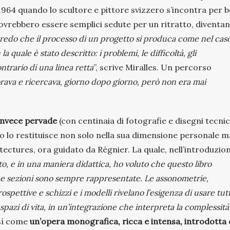
l 1964 quando lo scultore e pittore svizzero s’incontra per 
ovrebbero essere semplici sedute per un ritratto, diventa
redo che il processo di un progetto si produca come nel caso
 quale è stato descritto: i problemi, le difficoltà, gli
ontrario di una linea retta
”, scrive Miralles. Un percorso
rava e ricercava, giorno dopo giorno, però non era mai
invece pervade
(con centinaia di fotografie e disegni tecnic
ibro lo restituisce non solo nella sua dimensione personale m
ectures, ora guidato da Régnier. La quale, nell’introduzio
o, e in una maniera didattica, ho voluto che questo libro
e e sezioni sono sempre rappresentate. Le assonometrie,
spettive e schizzi e i modelli rivelano l’esigenza di usare tutti
pazi di vita, in un’integrazione che interpreta la complessità
osì come
un’opera monografica, ricca e intensa, introdotta