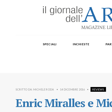
Edizione mensile cartacea: 2002-2014. Edizione digit
Fondatore: Carlo Olmo. Direttore: Michele Roda. Cap
SPECIALI
INCHIESTE
PAR
Paola Repellino, Veronica Rodenigo, Cecilia Rosa, Ub
SCRITTO DA:
MICHELE RODA
•
14 DICEMBRE 2016
•
REVIEWS
Enric Miralles e Mi