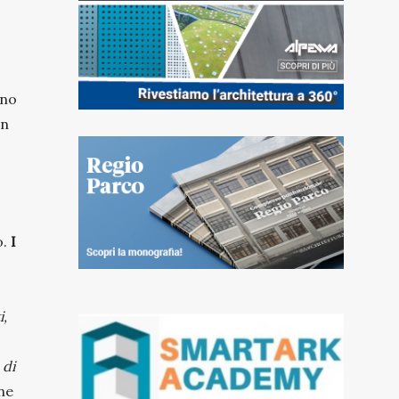
ono
an
o.
I
i,
 di
one