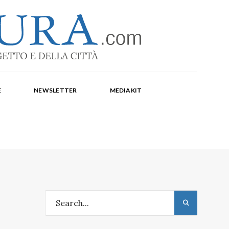
-1369
a Corte, Milena Farina, Arianna Panarella, Maria
E
NEWSLETTER
MEDIAKIT