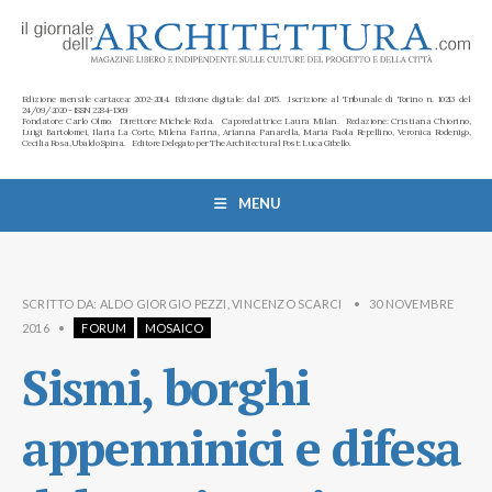
Edizione mensile cartacea: 2002-2014. Edizione digitale: dal 2015. Iscrizione al Tribunale di Torino n. 10213 del
24/09/2020 - ISSN 2284-1369
Fondatore: Carlo Olmo. Direttore: Michele Roda. Caporedattrice: Laura Milan. Redazione: Cristiana Chiorino,
Luigi Bartolomei, Ilaria La Corte, Milena Farina, Arianna Panarella, Maria Paola Repellino, Veronica Rodenigo,
Cecilia Rosa, Ubaldo Spina. Editore Delegato per The Architectural Post: Luca Gibello.
MENU
SCRITTO DA:
ALDO GIORGIO PEZZI
,
VINCENZO SCARCI
•
30 NOVEMBRE
2016
•
FORUM
MOSAICO
Sismi, borghi
appenninici e difesa