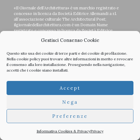
«Il Giornale dell’Architettura» è un marchio registrato e
concesso in licenza da Società Editrice Allemandi a r.l.
all’associazione culturale The Architectural Post;
ilgiornaledellarchitettura.com è un Domain Name
registrato e concesso in licenza da Società Editrice
Allemandi a r.l. a The Architectural Post, editore della
Gestisci Consenso Cookie
testata digitale, derivata e di proprietà di «Il Giornale
dell’Architettura» fondato nell’anno 2002 dalla casa editrice
Umberto Allemandi & C. S.p.A., oggi Società Editrice
Questo sito usa dei cookie di terze parti e dei cookie di profilazione.
Allemandi a r.l.
Nella
cookie policy
puoi trovare altre informazioni in merito e revocare
il consenso alla loro installazione. Proseguendo nella navigazione,
x
facebook
instagram
linkedin
accetti che i cookie siano installati.
CONTATTI
SOCIAL:
Accept
LA STORIA DEL GIORNALE
Nega
Preferenze
Informativa Cookies & Privacy
Privacy