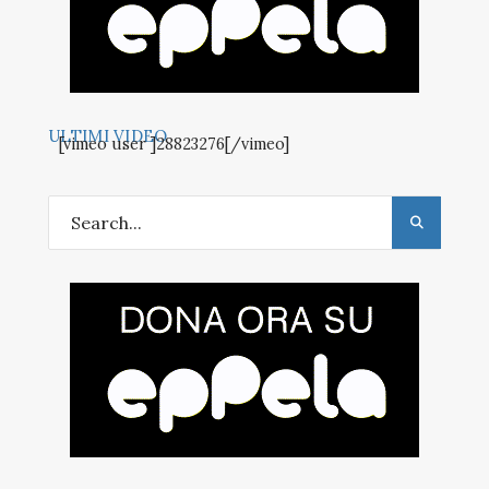
ULTIMI VIDEO
[vimeo user ]28823276[/vimeo]