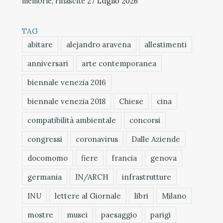
memorie, rinascite
27 Luglio 2026
TAG
abitare
alejandro aravena
allestimenti
anniversari
arte contemporanea
biennale venezia 2016
biennale venezia 2018
Chiese
cina
compatibilità ambientale
concorsi
congressi
coronavirus
Dalle Aziende
docomomo
fiere
francia
genova
germania
IN/ARCH
infrastrutture
INU
lettere al Giornale
libri
Milano
mostre
musei
paesaggio
parigi