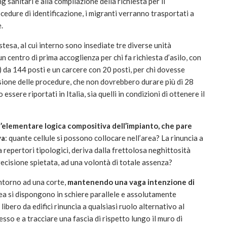
g sanitari e alla compilazione della richiesta per il
cedure di identificazione, i migranti verranno trasportati a
.
stesa, al cui interno sono insediate tre diverse unità
un centro di prima accoglienza per chi fa richiesta d’asilo, con
 da 144 posti e un carcere con 20 posti, per chi dovesse
lusione delle procedure, che non dovrebbero durare più di 28
ssere riportati in Italia, sia quelli in condizioni di ottenere il
l’elementare logica compositiva dell’impianto, che pare
va
: quante cellule si possono collocare nell’area? La rinuncia a
a repertori tipologici, deriva dalla frettolosa neghittosità
recisione spietata, ad una volontà di totale assenza?
intorno ad una corte,
mantenendo una vaga intenzione di
inea si dispongono in schiere parallele e assolutamente
libero da edifici rinuncia a qualsiasi ruolo alternativo al
esso e a tracciare una fascia di rispetto lungo il muro di