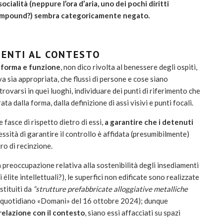
cialità (neppure l’ora d’aria, uno dei pochi diritti
 compound?) sembra categoricamente negato.
RENTI AL CONTESTO
 forma e funzione
, non dico rivolta al benessere degli ospiti,
a sia appropriata, che flussi di persone e cose siano
i trovarsi in quei luoghi, individuare dei punti di riferimento che
ata dalla forma, dalla definizione di assi visivi e punti focali.
 fasce di rispetto dietro di essi,
a garantire che i detenuti
essità di garantire il controllo è affidata (presumibilmente)
ro di recinzione.
a preoccupazione relativa alla sostenibilità degli insediamenti
lite intellettuali?), le superfici non edificate sono realizzate
stituiti da
“strutture prefabbricate alloggiative metalliche
 il quotidiano «Domani» del 16 ottobre 2024); dunque
 relazione con il contesto
, siano essi affacciati su spazi