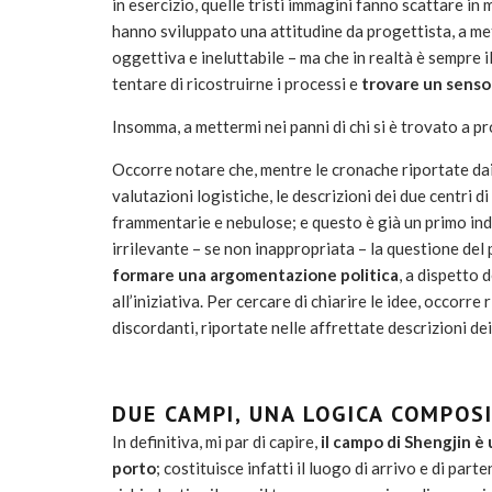
in esercizio, quelle tristi immagini fanno scattare in
hanno sviluppato una attitudine da progettista, a met
oggettiva e ineluttabile – ma che in realtà è sempre il
tentare di ricostruirne i processi e
trovare un senso c
Insomma, a mettermi nei panni di chi si è trovato a p
Occorre notare che, mentre le cronache riportate dai
valutazioni logistiche, le descrizioni dei due centri d
frammentarie e nebulose; e questo è già un primo indi
irrilevante – se non inappropriata – la questione del
formare una argomentazione politica
, a dispetto 
all’iniziativa. Per cercare di chiarire le idee, occor
discordanti, riportate nelle affrettate descrizioni de
DUE CAMPI, UNA LOGICA COMPOS
In definitiva, mi par di capire,
il campo di Shengjin è
porto
; costituisce infatti il luogo di arrivo e di par