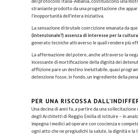
del protocollo Italia-Albania, costituiscono una moti
straniante prodotto da una progettazione che appa
l’inopportunità dell’intera iniziativa.
La sensazione di brutale coercizione emanata da quel
(intenzionale?) assenza di interesse per la cultur
generato tecniche attraverso le quali rendere più effi
La affermazione del potere, anche attraverso la neg
incessante di mortificazione della dignità dei detenut
afflizione pare un destino ineluttabile, quasi program
detenzione fosse, in fondo, un ingrediente della pena
PER UNA RISCOSSA DALL’INDIFF
Una decina di anni fa, a partire da una sollecitazione 
degli Architetti di Reggio Emilia di istituire – in anal
impegna i medici ad operare con coscienza e competen
ogni atto che ne pregiudichi la salute, la dignità e la