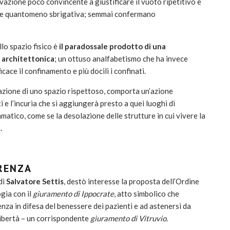
vazione poco convincente a giustificare il vuoto ripetitivo e
re quantomeno sbrigativa; semmai confermano
lo spazio fisico è
il paradossale prodotto di una
a architettonica
; un ottuso analfabetismo che ha invece
cace il confinamento e più docili i confinati.
azione di uno spazio rispettoso, comporta un’azione
i e l’incuria che si aggiungerà presto a quei luoghi di
matico, come se la desolazione delle strutture in cui vivere la
.
ERENZA
di
Salvatore Settis
, destò interesse la proposta dell’Ordine
ogia con il
giuramento di Ippocrate
, atto simbolico che
za in difesa del benessere dei pazienti e ad astenersi da
 libertà – un corrispondente
giuramento di Vitruvio
.