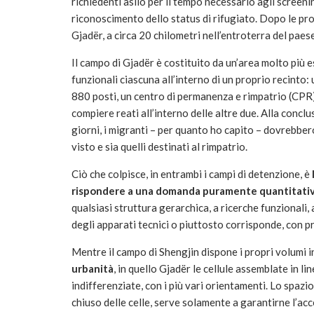
richiedenti asilo per il tempo necessario agli screenin
riconoscimento dello status di rifugiato. Dopo le pro
Gjadër, a circa 20 chilometri nell’entroterra del paese
Il campo di Gjadër è costituito da un’area molto più e
funzionali ciascuna all’interno di un proprio recinto: 
880 posti, un centro di permanenza e rimpatrio (CPR)
compiere reati all’interno delle altre due. Alla conc
giorni, i migranti – per quanto ho capito – dovrebbero e
visto e sia quelli destinati al rimpatrio.
Ciò che colpisce, in entrambi i campi di detenzione, è
rispondere a una domanda puramente quantitati
qualsiasi struttura gerarchica, a ricerche funzionali, 
degli apparati tecnici o piuttosto corrisponde, con p
Mentre il campo di Shengjin dispone i propri volumi 
urbanità
, in quello Gjadër le cellule assemblate in l
indifferenziate, con i più vari orientamenti. Lo spazio 
chiuso delle celle, serve solamente a garantirne l’acc