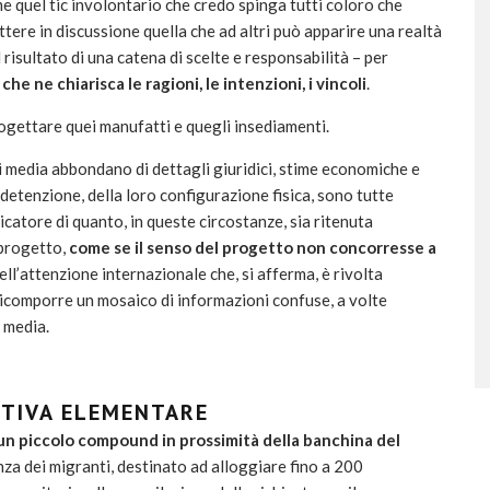
 me quel tic involontario che credo spinga tutti coloro che
tere in discussione quella che ad altri può apparire una realtà
 risultato di una catena di scelte e responsabilità – per
he ne chiarisca le ragioni, le intenzioni, i vincoli
.
rogettare quei manufatti e quegli insediamenti.
 media abbondano di dettagli giuridici, stime economiche e
i detenzione, della loro configurazione fisica, sono tutte
catore di quanto, in queste circostanze, sia ritenuta
 progetto,
come se il senso del progetto non concorresse a
dell’attenzione internazionale che, si afferma, è rivolta
re ricomporre un mosaico di informazioni confuse, a volte
i media.
ITIVA ELEMENTARE
 un piccolo compound in prossimità della banchina del
tenza dei migranti, destinato ad alloggiare fino a 200