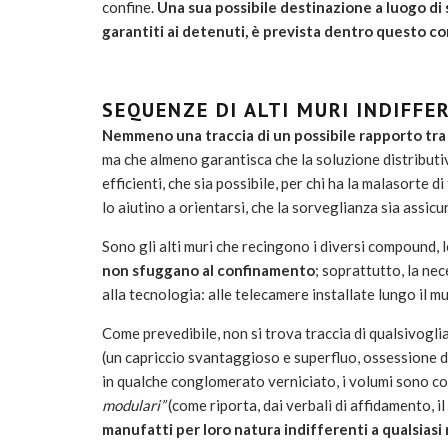
confine.
Una sua possibile destinazione a luogo di so
garantiti ai detenuti, è prevista dentro questo
SEQUENZE DI ALTI MURI INDIFFE
Nemmeno una traccia di un possibile rapporto tra
ma che almeno garantisca che la soluzione distributiv
efficienti, che sia possibile, per chi ha la malasorte d
lo aiutino a orientarsi, che la sorveglianza sia assicur
Sono gli alti muri che recingono i diversi compound, le
non sfuggano al confinamento
; soprattutto, la nec
alla tecnologia: alle telecamere installate lungo il mu
Come prevedibile, non si trova traccia di qualsivogli
(un capriccio svantaggioso e superfluo, ossessione di é
in qualche conglomerato verniciato, i volumi sono co
modulari”
(come riporta, dai verbali di affidamento,
manufatti per loro natura indifferenti a qualsiasi