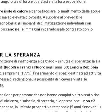
 angolo tra di loro e qualsiasi sia la loro esposizione.
e isole di calore
e per ostacolare lo smaltimento delle acque
 ma ad elevata piovosità. A supplire al prevedibile
nologia: gli impianti di climatizzazione individuali
con
 spiccano nelle immagini
in paradossale contrasto con lo
ER LA SPERANZA
ndizione di inefficienza e degrado – si nutre di speranza: la sia
ti (
Ridolfi e Frankl a Nuoro
negli anni ’50;
Lenci a Rebibbia
o
, sempre nel 1975), l’inserimento di spazi destinati ad attività
essa di redenzione, la possibilità di ricevere visite, le
tà.
tenzione per persone che non hanno compiuto altro reato che
 violenza, di miseria, di carestia, di oppressione –
non c’è
manenza, la limitata prospettiva temporale (5 anni rinnovabili)