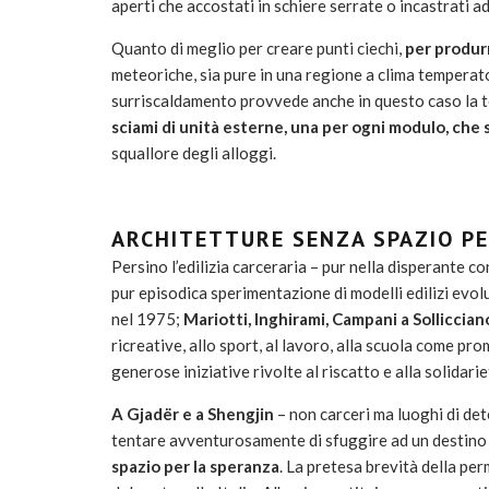
aperti che accostati in schiere serrate o incastrati ad
Quanto di meglio per creare punti ciechi,
per produrr
meteoriche, sia pure in una regione a clima temperato
surriscaldamento provvede anche in questo caso la tec
sciami di unità esterne, una per ogni modulo, che
squallore degli alloggi.
ARCHITETTURE SENZA SPAZIO P
Persino l’edilizia carceraria – pur nella disperante co
pur episodica sperimentazione di modelli edilizi evolu
nel 1975;
Mariotti, Inghirami, Campani a Solliccian
ricreative, allo sport, al lavoro, alla scuola come prom
generose iniziative rivolte al riscatto e alla solidarie
A Gjadër e a Shengjin
– non carceri ma luoghi di de
tentare avventurosamente di sfuggire ad un destino di
spazio per la speranza
. La pretesa brevità della per