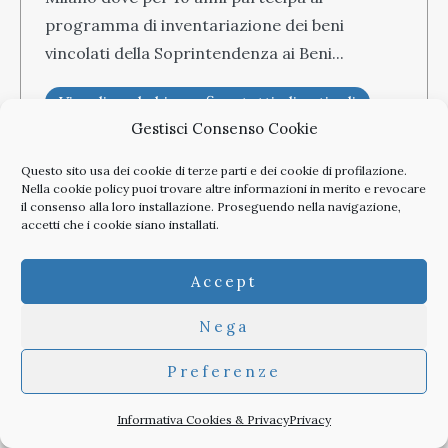
programma di inventariazione dei beni
vincolati della Soprintendenza ai Beni...
Visualizza la biografia e tutti gli articoli
Gestisci Consenso Cookie
Questo sito usa dei cookie di terze parti e dei cookie di profilazione.
Nella
cookie policy
puoi trovare altre informazioni in merito e revocare
Scarica l'articolo in PDF
il consenso alla loro installazione. Proseguendo nella navigazione,
accetti che i cookie siano installati.
Accept
Tag:
cantine vinicole
,
francia
,
paesaggio
,
piemonte
,
Nega
Portogallo
,
veneto
Preferenze
Informativa Cookies & Privacy
Privacy