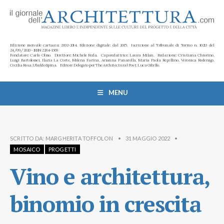
Edizione mensile cartacea: 2002-2014. Edizione digitale: dal 2015. Iscrizione al Tribunale di Torino n. 10213 del
24/09/2020 - ISSN 2284-1369
Fondatore: Carlo Olmo. Direttore: Michele Roda. Caporedattrice: Laura Milan. Redazione: Cristiana Chiorino,
Luigi Bartolomei, Ilaria La Corte, Milena Farina, Arianna Panarella, Maria Paola Repellino, Veronica Rodenigo,
Cecilia Rosa, Ubaldo Spina. Editore Delegato per The Architectural Post: Luca Gibello.
MENU
SCRITTO DA:
MARGHERITA TOFFOLON
•
31 MAGGIO 2022
•
MOSAICO
PROGETTI
Vino e architettura,
binomio in crescita