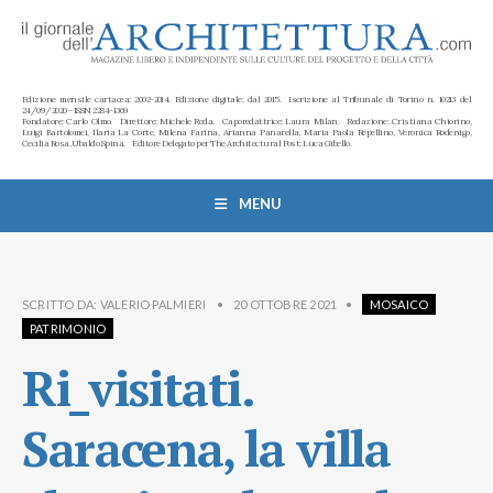
Edizione mensile cartacea: 2002-2014. Edizione digitale: dal 2015. Iscrizione al Tribunale di Torino n. 10213 del
24/09/2020 - ISSN 2284-1369
Fondatore: Carlo Olmo. Direttore: Michele Roda. Caporedattrice: Laura Milan. Redazione: Cristiana Chiorino,
Luigi Bartolomei, Ilaria La Corte, Milena Farina, Arianna Panarella, Maria Paola Repellino, Veronica Rodenigo,
Cecilia Rosa, Ubaldo Spina. Editore Delegato per The Architectural Post: Luca Gibello.
MENU
SCRITTO DA:
VALERIO PALMIERI
•
20 OTTOBRE 2021
•
MOSAICO
PATRIMONIO
Ri_visitati.
Saracena, la villa