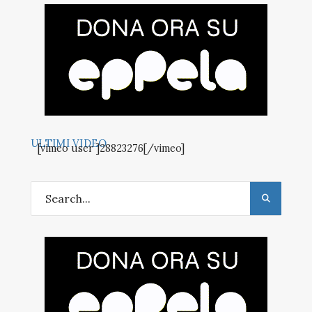
ULTIMI VIDEO
[vimeo user ]28823276[/vimeo]