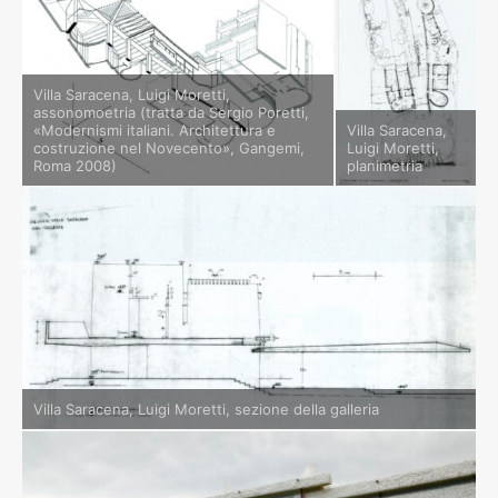
Villa Saracena, Luigi Moretti,
assonomoetria (tratta da Sergio Poretti,
«Modernismi italiani. Architettura e
Villa Saracena,
costruzione nel Novecento», Gangemi,
Luigi Moretti,
Roma 2008)
planimetria
Villa Saracena, Luigi Moretti, sezione della galleria