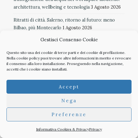
architettura, wellbeing e tecnologia
3 Agosto 2026
Ritratti di città. Salerno, ritorno al futuro: meno
Bilbao, più Montecarlo
1 Agosto 2026
Gestisci Consenso Cookie
MoDusArchitects, progettare nella catastrofe
1
Agosto 2026
Questo sito usa dei cookie di terze parti e dei cookie di profilazione.
Nella
cookie policy
puoi trovare altre informazioni in merito e revocare
SICIS, mosaici decorativi per gli spazi della nuova
il consenso alla loro installazione. Proseguendo nella navigazione,
ospitalità
31 Luglio 2026
accetti che i cookie siano installati.
Tbilisi perde le brocche
30 Luglio 2026
Accept
Il ritorno dei centri storici
29 Luglio 2026
Nega
La nuova identità turistica di Catania
29 Luglio 2026
Preferenze
Fondazione Inarcassa, nuova governance: tuteliamo
la professione aprendoci alla società
28 Luglio 2026
Informativa Cookies & Privacy
Privacy